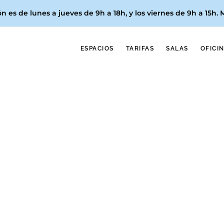
n es de lunes a jueves de 9h a 18h, y los
viernes de 9h a 15h
.
ESPACIOS
TARIFAS
SALAS
OFICI
idades Oficina P