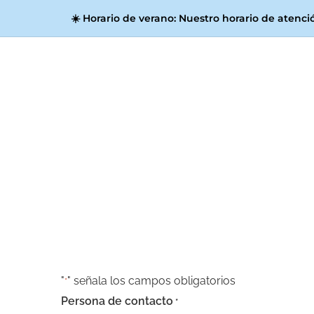
☀️
Horario de verano:
Nuestro horario de atenció
Neces
"
" señala los campos obligatorios
*
Persona de contacto
*