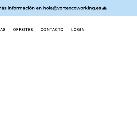
 Más información en
hola@vortexcoworking.es
🌊
NAS
OFFSITES
CONTACTO
LOGIN
rivada