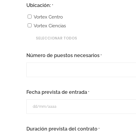
Ubicación:
*
Vortex Centro
Vortex Ciencias
SELECCIONAR TODOS
Número de puestos necesarios
*
Fecha prevista de entrada
*
DD
barra
Duración prevista del contrato
*
MM