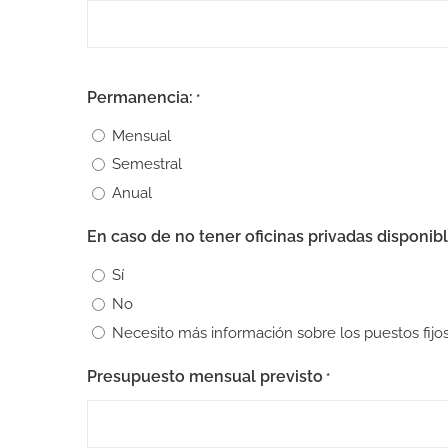
barra
AAAA
Permanencia:
*
Mensual
Semestral
Anual
En caso de no tener oficinas privadas disponib
Sí
No
Necesito más información sobre los puestos fijo
Presupuesto mensual previsto
*