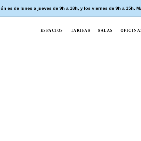
ón es de lunes a jueves de 9h a 18h, y los
viernes de 9h a 15h
. M
ESPACIOS
TARIFAS
SALAS
OFICINA
Welcome Back to Vortex!