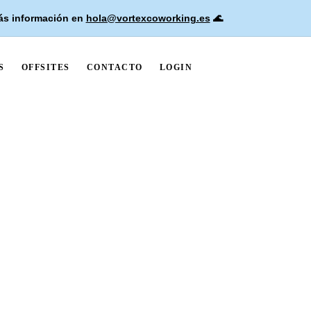
ás información en
hola@vortexcoworking.es
🌊
S
OFFSITES
CONTACTO
LOGIN