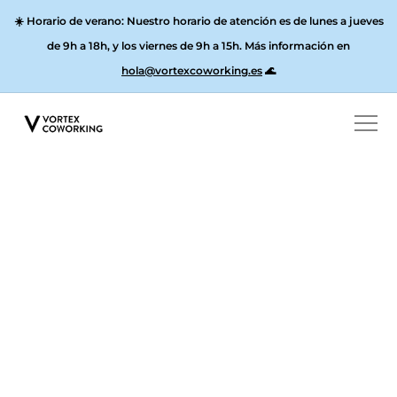
☀️
Horario de verano:
Nuestro horario de atención es de lunes a jueves
de 9h a 18h, y los
viernes de 9h a 15h
. Más información en
hola@vortexcoworking.es
🌊