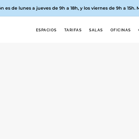
n es de lunes a jueves de 9h a 18h, y los
viernes de 9h a 15h
.
ESPACIOS
TARIFAS
SALAS
OFICINAS
Sobre Valencia
Festivales de Música en 