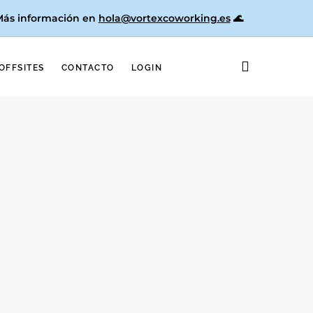
 Más información en
hola@vortexcoworking.es
🌊
OFFSITES
CONTACTO
LOGIN
Valencia 2026