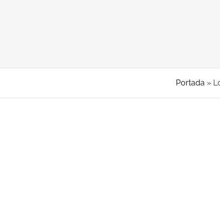
Portada
»
L