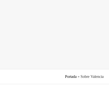
Portada
»
Sobre Valencia