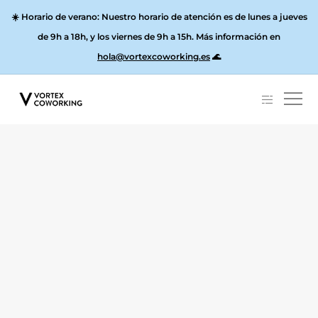
☀️
Horario de verano:
Nuestro horario de atención es de lunes a jueves
de 9h a 18h, y los
viernes de 9h a 15h
. Más información en
hola@vortexcoworking.es
🌊