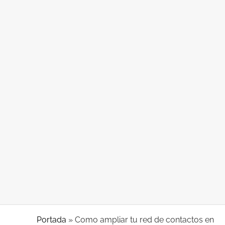
Sobre Coworking
Sobre Valencia
Sobre Vortex
Como ampliar tu red de contactos en
Valencia
Portada
»
Como ampliar tu red de contactos en