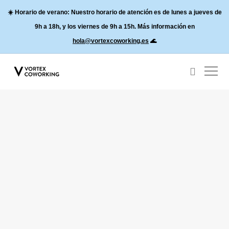
☀️
Horario de verano:
Nuestro horario de atención es de lunes a jueves de
9h a 18h, y los
viernes de 9h a 15h
. Más información en
hola@vortexcoworking.es
🌊