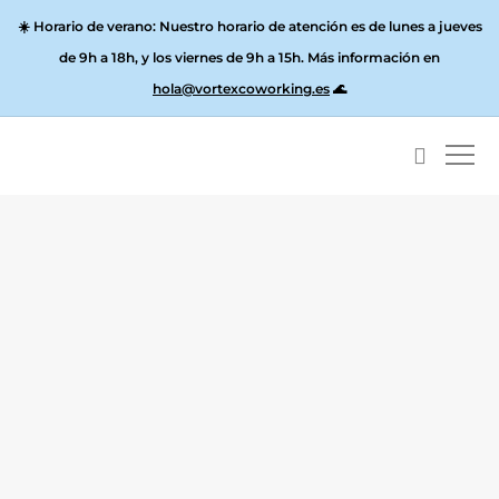
☀️
Horario de verano:
Nuestro horario de atención es de lunes a jueves
de 9h a 18h, y los
viernes de 9h a 15h
. Más información en
hola@vortexcoworking.es
🌊
Sobre Valencia
Recomendaciones Vortex: 5 mejores Huevos
Benedictinos en Valencia