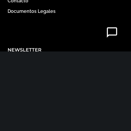
Contacto
Documentos Legales
NEWSLETTER
Email Address
He leido y acepto los términos y condiciones.