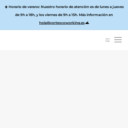
☀️
Horario de verano:
Nuestro horario de atención es de lunes a jueves
de 9h a 18h, y los
viernes de 9h a 15h
. Más información en
hola@vortexcoworking.es
🌊
Sobre Fiscalidad
Sobre Valencia
Residencia Fiscal en España,
implicaciones