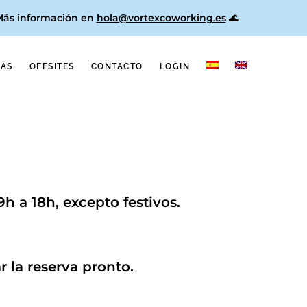
 Más información en
hola@vortexcoworking.es
🌊
NAS
OFFSITES
CONTACTO
LOGIN
h a 18h, excepto festivos.
 la reserva pronto.