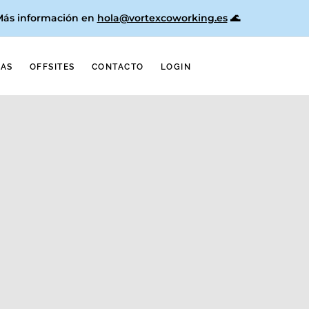
 Más información en
hola@vortexcoworking.es
🌊
NAS
OFFSITES
CONTACTO
LOGIN