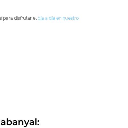
 para disfrutar el
día a día
en nuestro
Cabanyal: