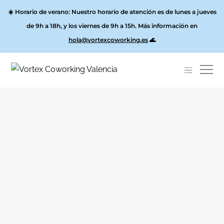
☀️
Horario de verano:
Nuestro horario de atención es de lunes a jueves
de 9h a 18h, y los
viernes de 9h a 15h
. Más información en
hola@vortexcoworking.es
🌊